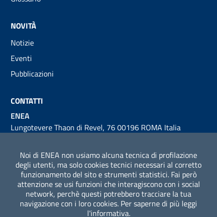
NOVITÀ
Notizie
Eventi
Pubblicazioni
CONTATTI
ENEA
Lungotevere Thaon di Revel, 76 00196 ROMA Italia
Partita IVA 00985801000
Codice Fiscale 01320740580
Noi di ENEA non usiamo alcuna tecnica di profilazione
degli utenti, ma solo cookies tecnici necessari al corretto
Sezione Link Utili
funzionamento del sito e strumenti statistici. Fai però
Note legali
attenzione se usi funzioni che interagiscono con i social
network, perchè questi potrebbero tracciare la tua
Privacy policy
navigazione con i loro cookies. Per saperne di più leggi
l'informativa.